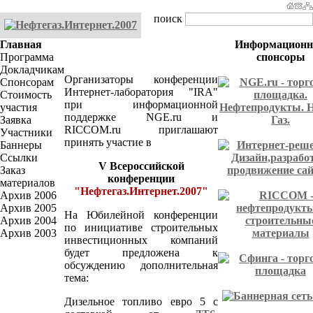
поиск
Главная
Главная
Информацион
Программа
спонсоры
Докладчикам
Организаторы конференции
Спонсорам
Интернет-лаборатория "IRA"
Стоимость
при информационной
участия
поддержке NGE.ru и
Заявка
RICCOM.ru приглашают
Участники
принять участие в
Баннеры
Ссылки
V Всероссийской
Заказ
конференции
материалов
"Нефтегаз.Интернет.2007"
Архив 2006
Архив 2005
На Юбилейной конференции
Архив 2004
по инициативе строительных
Архив 2003
инвестиционных компаний
будет предложена к
обсуждению дополнительная
тема:
Дизельное топливо евро 5 с