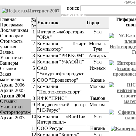
поиск
Участники
Главная
Информ
№
Участник
Город
Программа
спо
№
Докладчикам
1
Интернет-лаборатория
Уфа
Спонсорам
"ORA"
Стоимость
2
Компания "Текарт
Москва-
участия
Компьютер"
Тула
Заявка
3
Компания "РИККОМ"
Ангарск
Участники
4
Компания "УФАОЙЛ"
Уфа
Баннеры
5
ОАО
Ижевск
Ссылки
"Удмуртнефтепродукт"
Заказ
материалов
6
ООО "Продвектор"
Казань
Архив 2006
7
Компания
Москва
Архив 2005
"Новотэксозэкспорт"
Архив 2004
8
ИФК "ПРИС"
Тамбов
Отзывы
9
Внедренческий центр
Москва
Участники
"1С-Рарус"
Фоторепортаж
10
Компания «ВинПик
Уфа
Архив 2003
Интернешнл»
11
ООО Ресурс
Нягань
12
Компания "Биштек"
Уфа