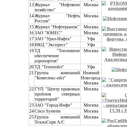
13
Журнал "Нефтяное
Москва
хозяйство"
14
Журнал "Нефть
Москва
России"
15
Журнал "Нефтерынок"
Москва
16
ЗАО "ЮНЕС"
Москва
17
ЗАО "Урал-Нафта"
Уфа
18
ИКЦ "Экспресс"
Уфа
19
ТД "Топливное
Москва
обеспечение
аэропортов"
20
ТД "Техноойл"
Уфа
21
Группа компаний
Нижний
"Комплекс-ойл"
Новгород-
Москва
22
ГУП "Центр правовых
Москва
проблем северных
территорий"
23
ЗАО "Город-Инфо"
Москва
24
Cisco Systems
Москва
25
Группа компаний
Москва
ТехноСерв А/С